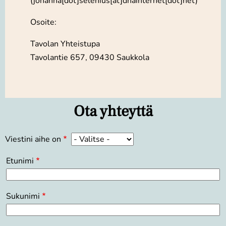
(johanna[dot]selenius[at]dnainternet[dot]net)
Osoite:
Tavolan Yhteistupa
Tavolantie 657, 09430 Saukkola
Ota yhteyttä
Viestini aihe on
Nimi
Etunimi
Sukunimi