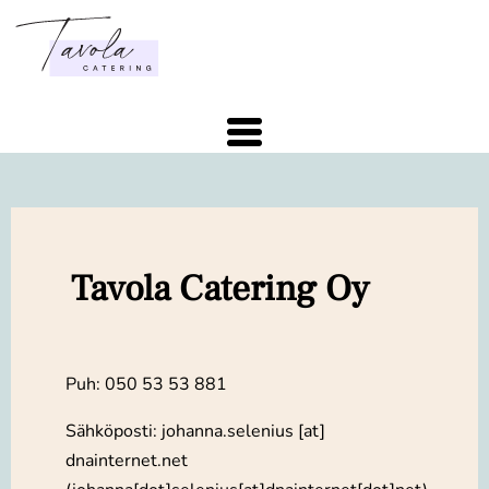
Hyppää
pääsisältöön
Tavola Catering Oy
Puh: 050 53 53 881
Sähköposti:
johanna
.
selenius
[at]
dnainternet
.
net