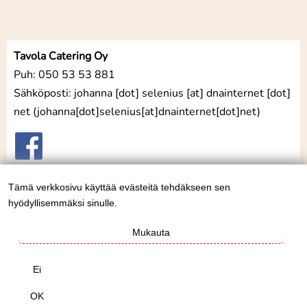
Tavola Catering Oy
Puh: 050 53 53 881
Sähköposti:
johanna
[dot]
selenius
[at]
dnainternet
[dot]
net
(
johanna[dot]selenius[at]dnainternet[dot]net
)
Tämä verkkosivu käyttää evästeitä tehdäkseen sen
Henkilötietojen
hyödyllisemmäksi sinulle.
ja
evästeiden
Mukauta
käyttö
Ei
OK
Evästekäytäntö
| Verkkosivut:
Chase & Snow